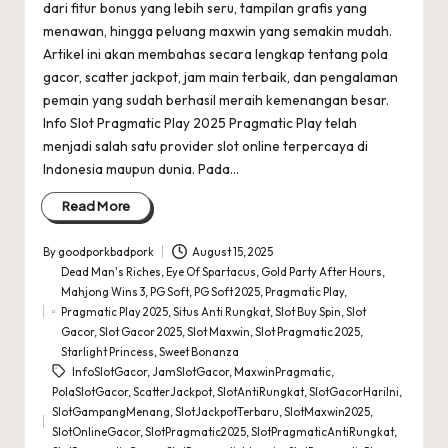
dari fitur bonus yang lebih seru, tampilan grafis yang
menawan, hingga peluang maxwin yang semakin mudah.
Artikel ini akan membahas secara lengkap tentang pola
gacor, scatter jackpot, jam main terbaik, dan pengalaman
pemain yang sudah berhasil meraih kemenangan besar.
Info Slot Pragmatic Play 2025 Pragmatic Play telah
menjadi salah satu provider slot online terpercaya di
Indonesia maupun dunia. Pada…
Read More
By
goodporkbadpork
August 15, 2025
Posted
Dead Man's Riches
,
Eye Of Spartacus
,
Gold Party After Hours
,
by
Mahjong Wins 3
,
PG Soft
,
PG Soft 2025
,
Pragmatic Play
,
Pragmatic Play 2025
,
Situs Anti Rungkat
,
Slot Buy Spin
,
Slot
Posted
Gacor
,
Slot Gacor 2025
,
Slot Maxwin
,
Slot Pragmatic 2025
,
in
Starlight Princess
,
Sweet Bonanza
Tags:
InfoSlotGacor
,
JamSlotGacor
,
MaxwinPragmatic
,
PolaSlotGacor
,
ScatterJackpot
,
SlotAntiRungkat
,
SlotGacorHariIni
,
SlotGampangMenang
,
SlotJackpotTerbaru
,
SlotMaxwin2025
,
SlotOnlineGacor
,
SlotPragmatic2025
,
SlotPragmaticAntiRungkat
,