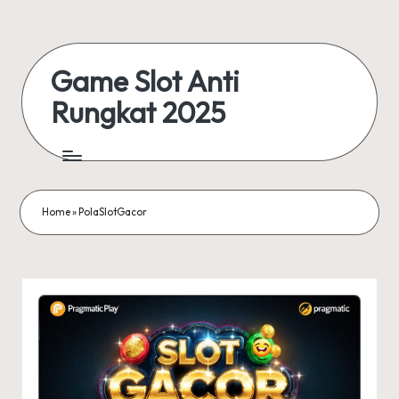
Skip
to
Game Slot Anti
content
Rungkat 2025
Main
Aman
Tanpa
Home
»
PolaSlotGacor
Takut
Boncos!
Slot
2025
Terbukti
Stabil
&
Gacor