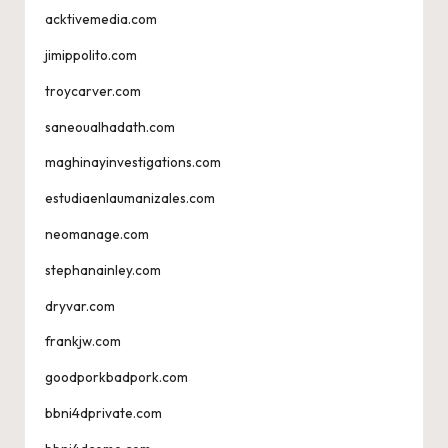
acktivemedia.com
jimippolito.com
troycarver.com
saneoualhadath.com
maghinayinvestigations.com
estudiaenlaumanizales.com
neomanage.com
stephanainley.com
dryvar.com
frankjw.com
goodporkbadpork.com
bbni4dprivate.com