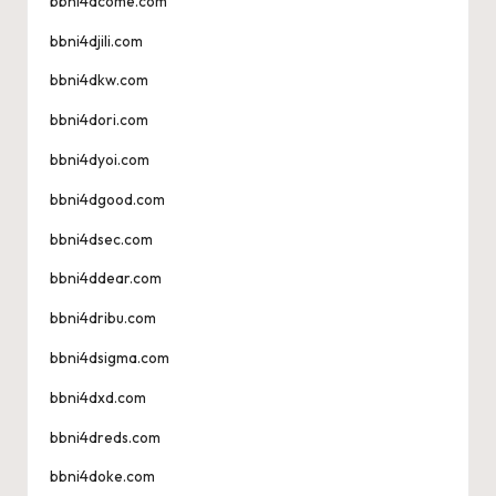
bbni4dcome.com
bbni4djili.com
bbni4dkw.com
bbni4dori.com
bbni4dyoi.com
bbni4dgood.com
bbni4dsec.com
bbni4ddear.com
bbni4dribu.com
bbni4dsigma.com
bbni4dxd.com
bbni4dreds.com
bbni4doke.com