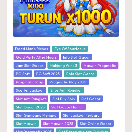
Posted
Dead Man's Riches
Eye Of Spartacus
in
Gold Party After Hours
Info Slot Gacor
Jam Slot Gacor
Mahjong Wins 3
Maxwin Pragmatic
PG Soft
PG Soft 2025
Pola Slot Gacor
Pragmatic Play
Pragmatic Play 2025
Scatter Jackpot
Situs Anti Rungkat
Slot Anti Rungkat
Slot Buy Spin
Slot Gacor
Slot Gacor 2025
Slot Gacor Hari Ini
Slot Gampang Menang
Slot Jackpot Terbaru
Slot Maxwin
Slot Maxwin 2025
Slot Online Gacor
Slot Pragmatic 2025
Slot Pragmatic Anti Rungkat