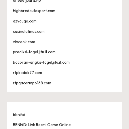
onebetjuara.vip
highbredautosport.com
azyougo.com
casinolatinos.com
vinceok.com
prediksi-togel.jitu.it.com
bocoran-angka-togel.jitu.it.com
rtpkodok77.com
rtpgacormpo168.com
bbni4d
BBNI4D: Link Resmi Game Online