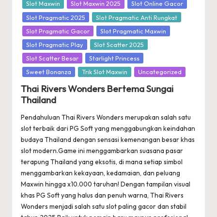
Slot Maxwin
Slot Maxwin 2025
Slot Online Gacor
Slot Pragmatic 2025
Slot Pragmatic Anti Rungkat
Slot Pragmatic Gacor
Slot Pragmatic Maxwin
Slot Pragmatic Play
Slot Scatter 2025
Slot Scatter Besar
Starlight Princess
Sweet Bonanza
Trik Slot Maxwin
Uncategorized
Thai Rivers Wonders Bertema Sungai
Thailand
Pendahuluan Thai Rivers Wonders merupakan salah satu
slot terbaik dari PG Soft yang menggabungkan keindahan
budaya Thailand dengan sensasi kemenangan besar khas
slot modern.Game ini menggambarkan suasana pasar
terapung Thailand yang eksotis, di mana setiap simbol
menggambarkan kekayaan, kedamaian, dan peluang
Maxwin hingga x10.000 taruhan! Dengan tampilan visual
khas PG Soft yang halus dan penuh warna, Thai Rivers
Wonders menjadi salah satu slot paling gacor dan stabil