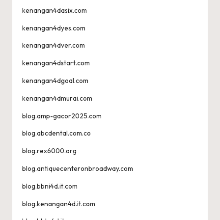
kenangan4dasix.com
kenangan4dyes.com
kenangan4dver.com
kenangan4dstart.com
kenangan4dgoal.com
kenangan4dmurai.com
blog.amp-gacor2025.com
blog.abcdental.com.co
blog.rex6000.org
blog.antiquecenteronbroadway.com
blog.bbni4d.it.com
blog.kenangan4d.it.com