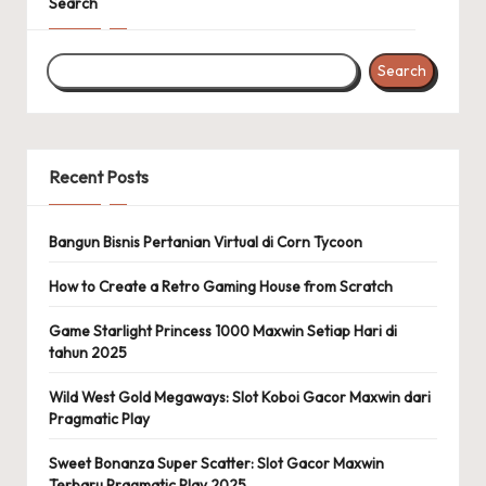
Search
Search
Recent Posts
Bangun Bisnis Pertanian Virtual di Corn Tycoon
How to Create a Retro Gaming House from Scratch
Game Starlight Princess 1000 Maxwin Setiap Hari di
tahun 2025
Wild West Gold Megaways: Slot Koboi Gacor Maxwin dari
Pragmatic Play
Sweet Bonanza Super Scatter: Slot Gacor Maxwin
Terbaru Pragmatic Play 2025