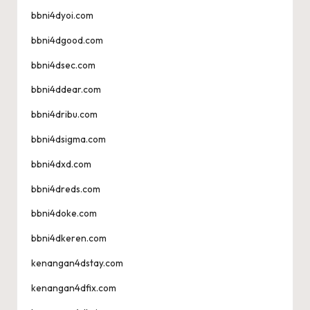
bbni4dyoi.com
bbni4dgood.com
bbni4dsec.com
bbni4ddear.com
bbni4dribu.com
bbni4dsigma.com
bbni4dxd.com
bbni4dreds.com
bbni4doke.com
bbni4dkeren.com
kenangan4dstay.com
kenangan4dfix.com