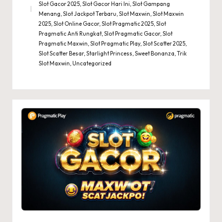
Slot Gacor 2025
,
Slot Gacor Hari Ini
,
Slot Gampang
Posted
Menang
,
Slot Jackpot Terbaru
,
Slot Maxwin
,
Slot Maxwin
in
2025
,
Slot Online Gacor
,
Slot Pragmatic 2025
,
Slot
Pragmatic Anti Rungkat
,
Slot Pragmatic Gacor
,
Slot
Pragmatic Maxwin
,
Slot Pragmatic Play
,
Slot Scatter 2025
,
Slot Scatter Besar
,
Starlight Princess
,
Sweet Bonanza
,
Trik
Slot Maxwin
,
Uncategorized