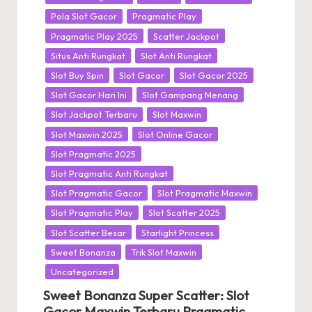
Pola Slot Gacor
Pragmatic Play
Pragmatic Play 2025
Scatter Jackpot
Situs Anti Rungkat
Slot Anti Rungkat
Slot Buy Spin
Slot Gacor
Slot Gacor 2025
Slot Gacor Hari Ini
Slot Gampang Menang
Slot Jackpot Terbaru
Slot Maxwin
Slot Maxwin 2025
Slot Online Gacor
Slot Pragmatic 2025
Slot Pragmatic Anti Rungkat
Slot Pragmatic Gacor
Slot Pragmatic Maxwin
Slot Pragmatic Play
Slot Scatter 2025
Slot Scatter Besar
Starlight Princess
Sweet Bonanza
Trik Slot Maxwin
Uncategorized
Sweet Bonanza Super Scatter: Slot
Gacor Maxwin Terbaru Pragmatic