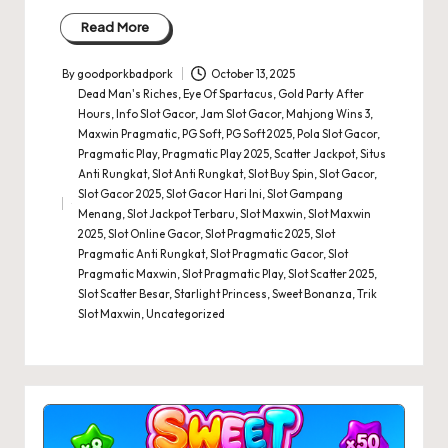
Read More
By
goodporkbadpork
October 13, 2025
Posted
Dead Man's Riches
,
Eye Of Spartacus
,
Gold Party After
by
Hours
,
Info Slot Gacor
,
Jam Slot Gacor
,
Mahjong Wins 3
,
Maxwin Pragmatic
,
PG Soft
,
PG Soft 2025
,
Pola Slot Gacor
,
Pragmatic Play
,
Pragmatic Play 2025
,
Scatter Jackpot
,
Situs
Anti Rungkat
,
Slot Anti Rungkat
,
Slot Buy Spin
,
Slot Gacor
,
Slot Gacor 2025
,
Slot Gacor Hari Ini
,
Slot Gampang
Posted
Menang
,
Slot Jackpot Terbaru
,
Slot Maxwin
,
Slot Maxwin
in
2025
,
Slot Online Gacor
,
Slot Pragmatic 2025
,
Slot
Pragmatic Anti Rungkat
,
Slot Pragmatic Gacor
,
Slot
Pragmatic Maxwin
,
Slot Pragmatic Play
,
Slot Scatter 2025
,
Slot Scatter Besar
,
Starlight Princess
,
Sweet Bonanza
,
Trik
Slot Maxwin
,
Uncategorized