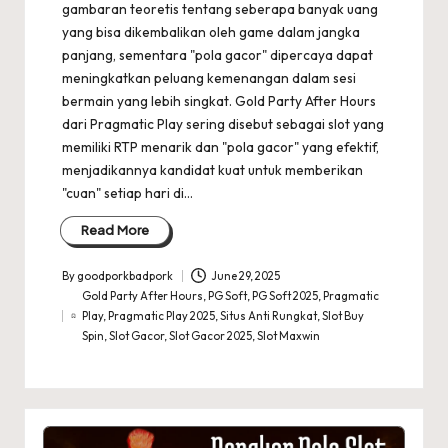
gambaran teoretis tentang seberapa banyak uang
yang bisa dikembalikan oleh game dalam jangka
panjang, sementara "pola gacor" dipercaya dapat
meningkatkan peluang kemenangan dalam sesi
bermain yang lebih singkat. Gold Party After Hours
dari Pragmatic Play sering disebut sebagai slot yang
memiliki RTP menarik dan "pola gacor" yang efektif,
menjadikannya kandidat kuat untuk memberikan
"cuan" setiap hari di…
Read More
By
goodporkbadpork
June 29, 2025
Posted
Gold Party After Hours
,
PG Soft
,
PG Soft 2025
,
Pragmatic
by
Play
,
Pragmatic Play 2025
,
Situs Anti Rungkat
,
Slot Buy
Posted
Spin
,
Slot Gacor
,
Slot Gacor 2025
,
Slot Maxwin
in