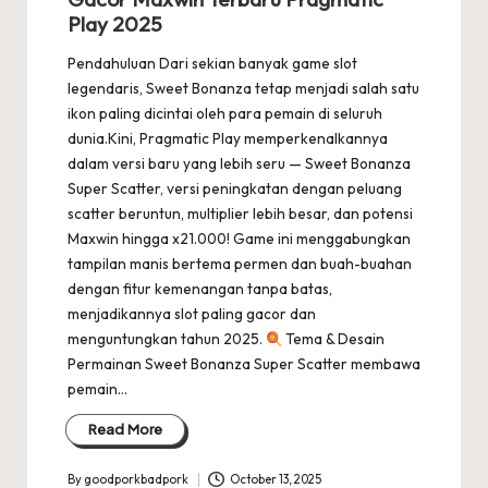
Play 2025
Pendahuluan Dari sekian banyak game slot
legendaris, Sweet Bonanza tetap menjadi salah satu
ikon paling dicintai oleh para pemain di seluruh
dunia.Kini, Pragmatic Play memperkenalkannya
dalam versi baru yang lebih seru — Sweet Bonanza
Super Scatter, versi peningkatan dengan peluang
scatter beruntun, multiplier lebih besar, dan potensi
Maxwin hingga x21.000! Game ini menggabungkan
tampilan manis bertema permen dan buah-buahan
dengan fitur kemenangan tanpa batas,
menjadikannya slot paling gacor dan
menguntungkan tahun 2025.
Tema & Desain
Permainan Sweet Bonanza Super Scatter membawa
pemain…
Read More
By
goodporkbadpork
October 13, 2025