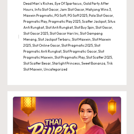
Posted
Dead Man's Riches
,
Eye Of Spartacus
,
Gold Party After
by
Hours
,
Info Slot Gacor
,
Jam Slot Gacor
,
Mahjong Wins 3
,
Maxwin Pragmatic
,
PG Soft
,
PG Soft 2025
,
Pola Slot Gacor
,
Pragmatic Play
,
Pragmatic Play 2025
,
Scatter Jackpot
,
Situs
Anti Rungkat
,
Slot Anti Rungkat
,
Slot Buy Spin
,
Slot Gacor
,
Slot Gacor 2025
,
Slot Gacor Hari Ini
,
Slot Gampang
Posted
Menang
,
Slot Jackpot Terbaru
,
Slot Maxwin
,
Slot Maxwin
in
2025
,
Slot Online Gacor
,
Slot Pragmatic 2025
,
Slot
Pragmatic Anti Rungkat
,
Slot Pragmatic Gacor
,
Slot
Pragmatic Maxwin
,
Slot Pragmatic Play
,
Slot Scatter 2025
,
Slot Scatter Besar
,
Starlight Princess
,
Sweet Bonanza
,
Trik
Slot Maxwin
,
Uncategorized