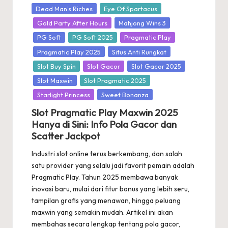
Posted
Dead Man's Riches
Eye Of Spartacus
in
Gold Party After Hours
Mahjong Wins 3
PG Soft
PG Soft 2025
Pragmatic Play
Pragmatic Play 2025
Situs Anti Rungkat
Slot Buy Spin
Slot Gacor
Slot Gacor 2025
Slot Maxwin
Slot Pragmatic 2025
Starlight Princess
Sweet Bonanza
Slot Pragmatic Play Maxwin 2025
Hanya di Sini: Info Pola Gacor dan
Scatter Jackpot
Industri slot online terus berkembang, dan salah
satu provider yang selalu jadi favorit pemain adalah
Pragmatic Play. Tahun 2025 membawa banyak
inovasi baru, mulai dari fitur bonus yang lebih seru,
tampilan grafis yang menawan, hingga peluang
maxwin yang semakin mudah. Artikel ini akan
membahas secara lengkap tentang pola gacor,