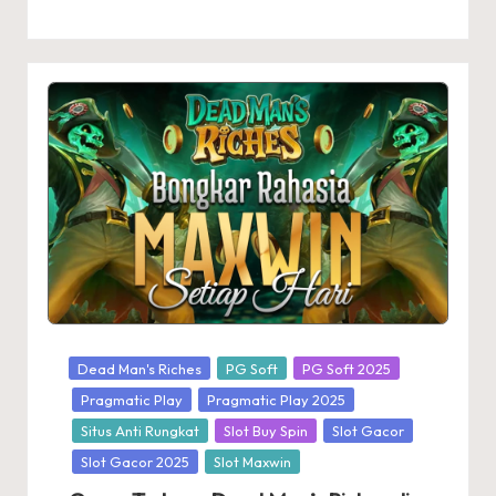
Posted
Dead Man's Riches
PG Soft
PG Soft 2025
in
Pragmatic Play
Pragmatic Play 2025
Situs Anti Rungkat
Slot Buy Spin
Slot Gacor
Slot Gacor 2025
Slot Maxwin