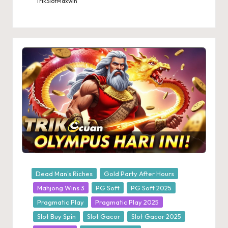
TrikSlotMaxwin
Posted
Dead Man's Riches
Gold Party After Hours
in
Mahjong Wins 3
PG Soft
PG Soft 2025
Pragmatic Play
Pragmatic Play 2025
Slot Buy Spin
Slot Gacor
Slot Gacor 2025