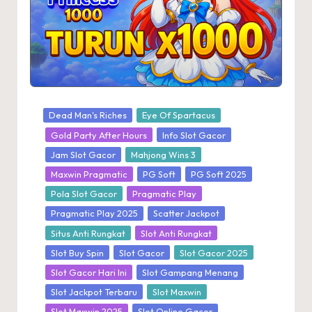
Posted
Dead Man's Riches
Eye Of Spartacus
in
Gold Party After Hours
Info Slot Gacor
Jam Slot Gacor
Mahjong Wins 3
Maxwin Pragmatic
PG Soft
PG Soft 2025
Pola Slot Gacor
Pragmatic Play
Pragmatic Play 2025
Scatter Jackpot
Situs Anti Rungkat
Slot Anti Rungkat
Slot Buy Spin
Slot Gacor
Slot Gacor 2025
Slot Gacor Hari Ini
Slot Gampang Menang
Slot Jackpot Terbaru
Slot Maxwin
Slot Maxwin 2025
Slot Online Gacor