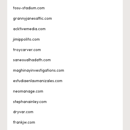
tosu-stadium.com
grannyjanesattic.com
acktivemedia.com
jimippolito.com
troycarver.com
saneoualhadath.com
maghinayinvestigations.com
estudiaenlaumanizales.com
neomanage.com
stephanainley.com
dryvar.com
frankjw.com