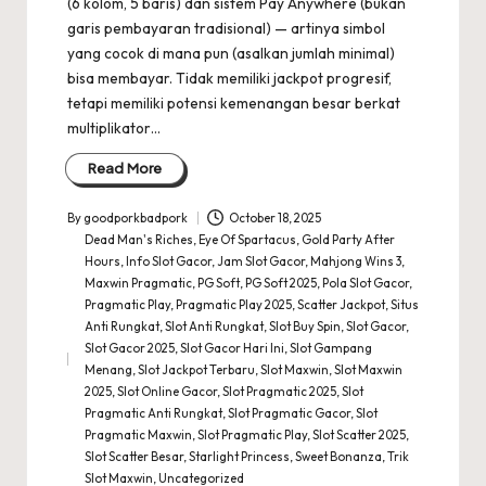
(6 kolom, 5 baris) dan sistem Pay Anywhere (bukan
garis pembayaran tradisional) — artinya simbol
yang cocok di mana pun (asalkan jumlah minimal)
bisa membayar. Tidak memiliki jackpot progresif,
tetapi memiliki potensi kemenangan besar berkat
multiplikator…
Read More
By
goodporkbadpork
October 18, 2025
Posted
Dead Man's Riches
,
Eye Of Spartacus
,
Gold Party After
by
Hours
,
Info Slot Gacor
,
Jam Slot Gacor
,
Mahjong Wins 3
,
Maxwin Pragmatic
,
PG Soft
,
PG Soft 2025
,
Pola Slot Gacor
,
Pragmatic Play
,
Pragmatic Play 2025
,
Scatter Jackpot
,
Situs
Anti Rungkat
,
Slot Anti Rungkat
,
Slot Buy Spin
,
Slot Gacor
,
Slot Gacor 2025
,
Slot Gacor Hari Ini
,
Slot Gampang
Posted
Menang
,
Slot Jackpot Terbaru
,
Slot Maxwin
,
Slot Maxwin
in
2025
,
Slot Online Gacor
,
Slot Pragmatic 2025
,
Slot
Pragmatic Anti Rungkat
,
Slot Pragmatic Gacor
,
Slot
Pragmatic Maxwin
,
Slot Pragmatic Play
,
Slot Scatter 2025
,
Slot Scatter Besar
,
Starlight Princess
,
Sweet Bonanza
,
Trik
Slot Maxwin
,
Uncategorized