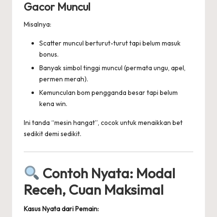
Gacor Muncul
Misalnya:
Scatter muncul berturut-turut tapi belum masuk
bonus.
Banyak simbol tinggi muncul (permata ungu, apel,
permen merah).
Kemunculan bom pengganda besar tapi belum
kena win.
Ini tanda “mesin hangat”, cocok untuk menaikkan bet
sedikit demi sedikit.
Contoh Nyata: Modal
Receh, Cuan Maksimal
Kasus Nyata dari Pemain: