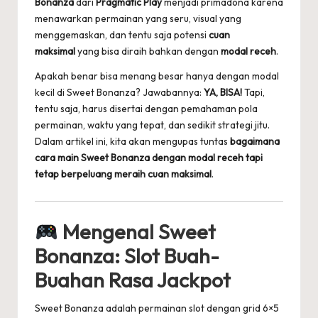
Bonanza
dari
Pragmatic Play
menjadi primadona karena
menawarkan permainan yang seru, visual yang
menggemaskan, dan tentu saja potensi
cuan
maksimal
yang bisa diraih bahkan dengan
modal receh
.
Apakah benar bisa menang besar hanya dengan modal
kecil di Sweet Bonanza? Jawabannya:
YA, BISA!
Tapi,
tentu saja, harus disertai dengan pemahaman pola
permainan, waktu yang tepat, dan sedikit strategi jitu.
Dalam artikel ini, kita akan mengupas tuntas
bagaimana
cara main Sweet Bonanza dengan modal receh tapi
tetap berpeluang meraih cuan maksimal
.
Mengenal Sweet
Bonanza: Slot Buah-
Buahan Rasa Jackpot
Sweet Bonanza adalah permainan slot dengan grid 6×5