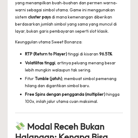
yang menampilkan buah-buahan dan permen warna-
warni sebagai simbol utama. Game ini menggunakan
sistem
cluster pays
di mana kemenangan diberikan
berdasarkan jumlah simbol yang sama yang muncul di
layar, bukan garis pembayaran seperti slot klasik.
Keunggulan utama Sweet Bonanza:
RTP (Return to Player)
tinggi di kisaran
96.51%
.
Volatilitas tinggi
, artinya peluang menang besar
lebih mungkin walaupun tak sering.
Fitur
Tumble (jatuh)
, membuat simbol pemenang
hilang dan digantikan simbol baru.
Free Spins dengan pengganda (multiplier)
hingga
100x, inilah jalur utama cuan maksimal.
Modal Receh Bukan
Halangan: Kenapa Bisa