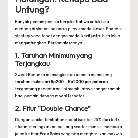
Untung?
Banyak pemain pemula berpikir bahwa untuk bisa
menang di slot online harus punya modal besar. Padahal,
strategi yang tepat dengan modal kecil justru bisa lebih
menguntungkan. Berikut alasannya:
1.
Taruhan Minimum yang
Terjangkau
Sweet Bonanza memungkinkan pemain memasang
taruhan mulai dari
Rp200 – Rp1.000 per putaran
,
tergantung pengaturan. Ini membuatnya sangat ramah
bagi pemain dengan modal terbatas.
2.
Fitur “Double Chance”
Dengan sedikit tambahan modal (sekitar 25% dari bet),
fitur ini meningkatkan peluang scatter muncul, membuka
jalan ke fitur
Free Spins
yang bisa menghasilkan maxwin.