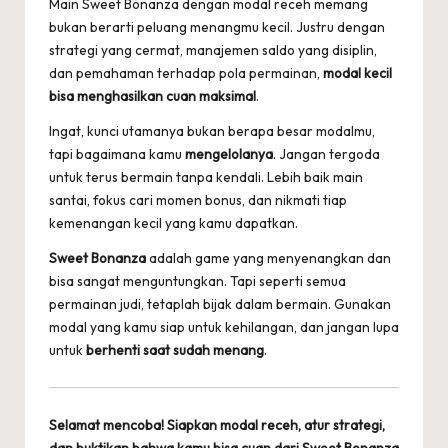
Main Sweet Bonanza dengan modal receh memang
bukan berarti peluang menangmu kecil. Justru dengan
strategi yang cermat, manajemen saldo yang disiplin,
dan pemahaman terhadap pola permainan,
modal kecil
bisa menghasilkan cuan maksimal
.
Ingat, kunci utamanya bukan berapa besar modalmu,
tapi bagaimana kamu
mengelolanya
. Jangan tergoda
untuk terus bermain tanpa kendali. Lebih baik main
santai, fokus cari momen bonus, dan nikmati tiap
kemenangan kecil yang kamu dapatkan.
Sweet Bonanza
adalah game yang menyenangkan dan
bisa sangat menguntungkan. Tapi seperti semua
permainan judi, tetaplah bijak dalam bermain. Gunakan
modal yang kamu siap untuk kehilangan, dan jangan lupa
untuk
berhenti saat sudah menang
.
Selamat mencoba! Siapkan modal receh, atur strategi,